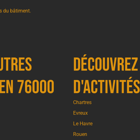
s du bâtiment.
utres
Découvrez
uen 76000
d'activités
Chartres
Evreux
Le Havre
Rouen