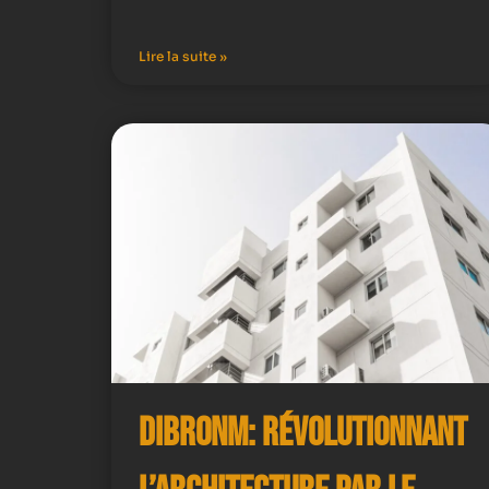
Lire la suite »
Dibronm: Révolutionnant