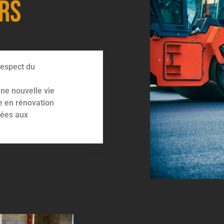
ers
 respect du
ne nouvelle vie
e en rénovation
vées aux