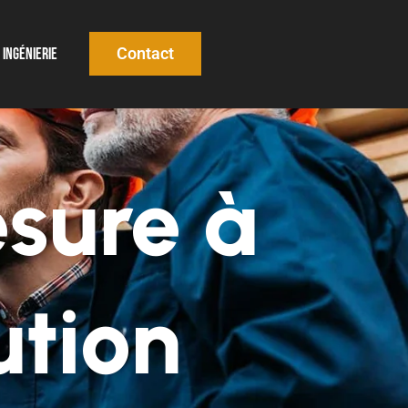
Contact
Ingénierie
esure à
ution