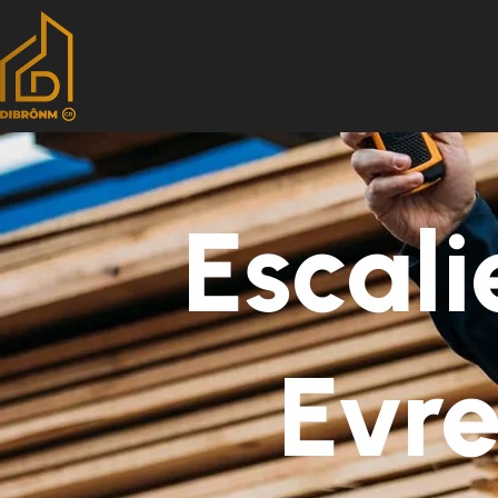
Escali
Evre