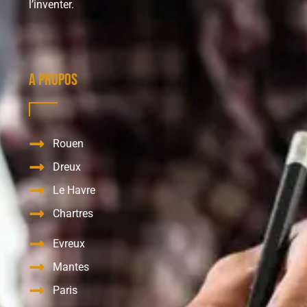
l’inventer.
A propos
Rouen
Dreux
Le Havre
Chartres
Evreux
Mantes
Paris