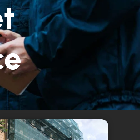
et
ce