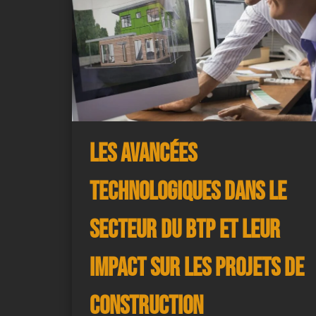
Les avancées
technologiques dans le
secteur du BTP et leur
impact sur les projets de
construction