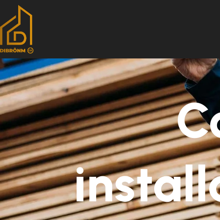
C
instal