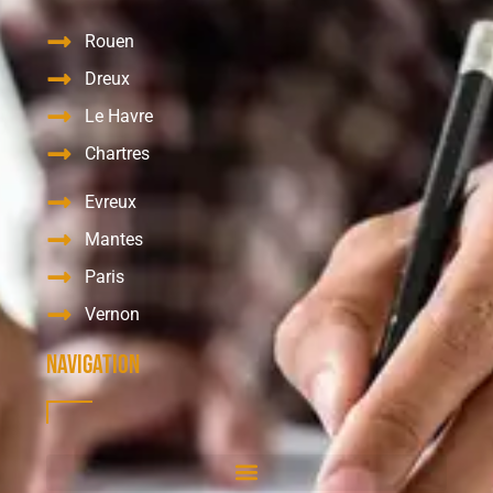
Rouen
Dreux
Le Havre
Chartres
Evreux
Mantes
Paris
Vernon
Navigation