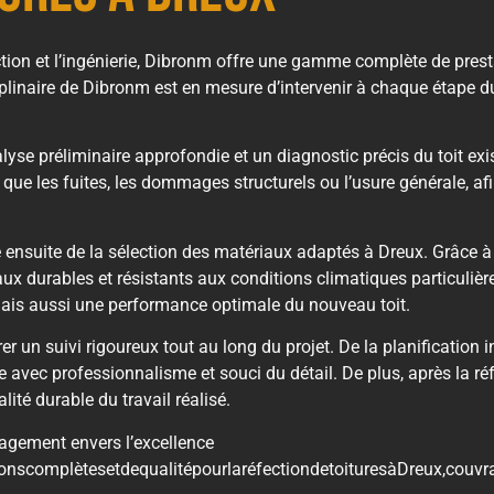
ction et l’ingénierie, Dibronm offre une gamme complète de presta
iplinaire de Dibronm est en mesure d’intervenir à chaque étape du
lyse préliminaire approfondie et un diagnostic précis du toit exi
s que les fuites, les dommages structurels ou l’usure générale, a
ge ensuite de la sélection des matériaux adaptés à Dreux. Grâce 
ux durables et résistants aux conditions climatiques particulièr
mais aussi une performance optimale du nouveau toit.
un suivi rigoureux tout au long du projet. De la planification ini
e avec professionnalisme et souci du détail. De plus, après la ré
lité durable du travail réalisé.
gagement envers l’excellence
ionscomplètesetdequalitépourlaréfectiondetoituresàDreux,couvr