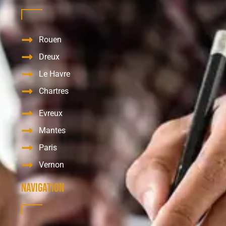
Rouen
Dreux
Le Havre
Chartres
Evreux
Mantes
Paris
Vernon
Navigation