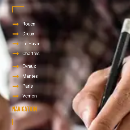
Rouen
Dreux
Le Havre
Chartres
Evreux
Mantes
Paris
Vernon
Navigation