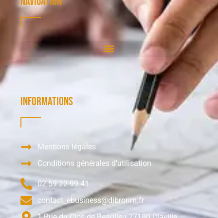
Navigation
Informations
Mentions légales
Conditions générales d'utilisation
02 59 22 99 41
contact_ebusiness@dibronm.fr
1 Rue du Clos de Beaulieu 27180 Claville