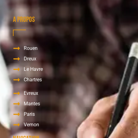
A propos
Rouen
Dreux
Le Havre
Chartres
Evreux
Mantes
Paris
Vernon